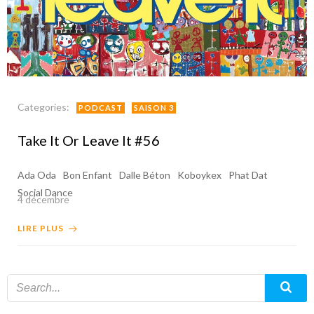
Categories:
PODCAST
SAISON 3
Take It Or Leave It #56
Ada Oda
Bon Enfant
Dalle Béton
Koboykex
Phat Dat
Social Dance
4 décembre
LIRE PLUS