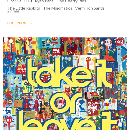
Go!Zilla
Lùlù
Ryan Paris
The Cherry Pies
The Little Rabbits
The Mojomatics
Vermillion Sands
27 mai
LIRE PLUS