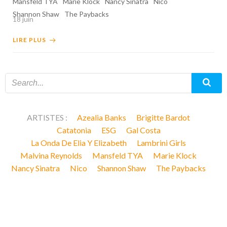
Mansfeld TYA
Marie Klock
Nancy Sinatra
Nico
Shannon Shaw
The Paybacks
18 juin
LIRE PLUS
ARTISTES :
Azealia Banks
Brigitte Bardot
Catatonia
ESG
Gal Costa
La Onda De Elia Y Elizabeth
Lambrini Girls
Malvina Reynolds
Mansfeld TYA
Marie Klock
Nancy Sinatra
Nico
Shannon Shaw
The Paybacks