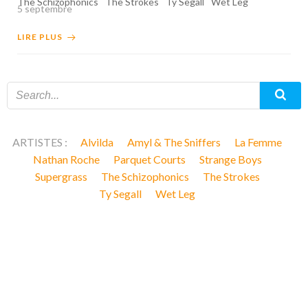
The Schizophonics
The Strokes
Ty Segall
Wet Leg
5 septembre
LIRE PLUS
ARTISTES :
Alvilda
Amyl & The Sniffers
La Femme
Nathan Roche
Parquet Courts
Strange Boys
Supergrass
The Schizophonics
The Strokes
Ty Segall
Wet Leg