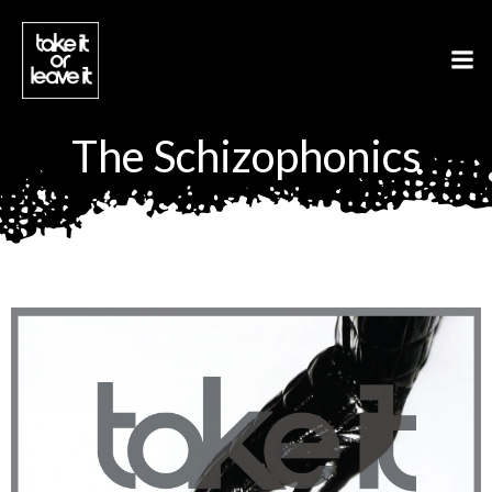
Aller
au
contenu
The Schizophonics