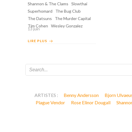
Shannon & The Clams
Slowthai
Superhomard
The Bug Club
The Datsuns
The Murder Capital
Tim Cohen
Wesley Gonzalez
13 juin
LIRE PLUS
ARTISTES :
Benny Andersson
Bjorn Ulvaeu
Plague Vendor
Rose Elinor Dougall
Shanno