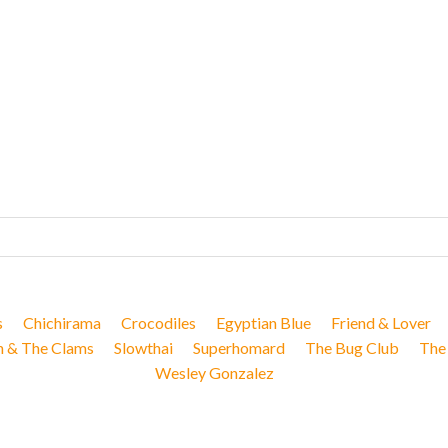
s
Chichirama
Crocodiles
Egyptian Blue
Friend & Lover
n & The Clams
Slowthai
Superhomard
The Bug Club
The
Wesley Gonzalez