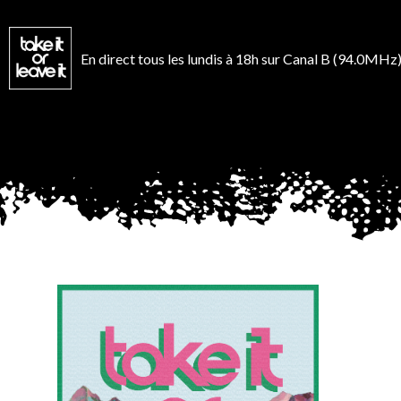
Aller
au
contenu
En direct tous les lundis à 18h sur Canal B (94.0MHz)