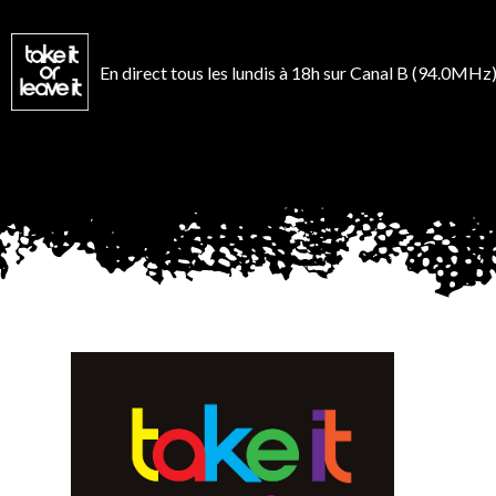
Aller
au
contenu
En direct tous les lundis à 18h sur Canal B (94.0MHz)