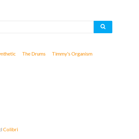
ynthetic
The Drums
Timmy's Organism
nd
Colibri