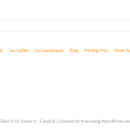
er
Les Lullies
Les Lunatiques
Pulp
Purling Hiss
Silver S
ake It Or Leave It - Canal B. Created for free using WordPress a