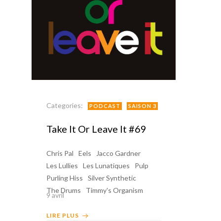
Categories:
PODCAST
SAISON 3
Take It Or Leave It #69
Chris Pal
Eels
Jacco Gardner
Les Lullies
Les Lunatiques
Pulp
Purling Hiss
Silver Synthetic
The Drums
Timmy's Organism
9 avril
LIRE PLUS