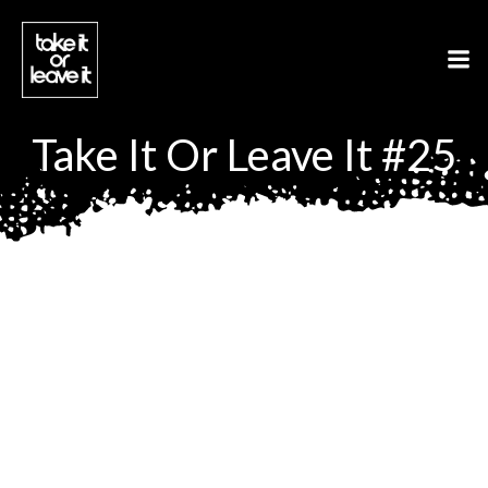
Aller
au
contenu
Take It Or Leave It #25