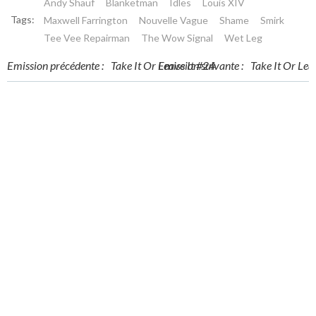
Andy Shauf
Blanketman
Idles
Louis XIV
Tags:
Maxwell Farrington
Nouvelle Vague
Shame
Smirk
Tee Vee Repairman
The Wow Signal
Wet Leg
Post
Post
Emission précédente :
Take It Or Leave It #24
Emission suivante :
Take It Or Lea
navigation
navigation