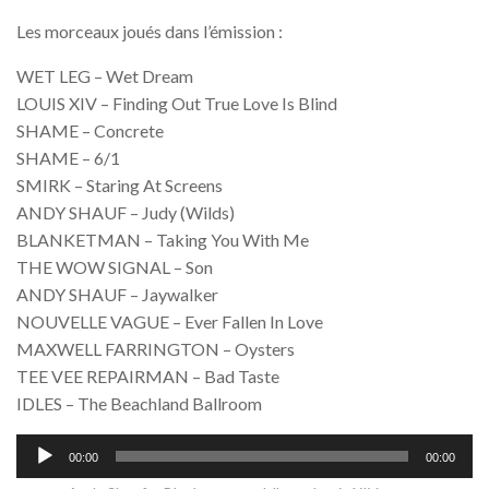
Les morceaux joués dans l’émission :
WET LEG – Wet Dream
LOUIS XIV – Finding Out True Love Is Blind
SHAME – Concrete
SHAME – 6/1
SMIRK – Staring At Screens
ANDY SHAUF – Judy (Wilds)
BLANKETMAN – Taking You With Me
THE WOW SIGNAL – Son
ANDY SHAUF – Jaywalker
NOUVELLE VAGUE – Ever Fallen In Love
MAXWELL FARRINGTON – Oysters
TEE VEE REPAIRMAN – Bad Taste
IDLES – The Beachland Ballroom
Lecteur
00:00
00:00
audio