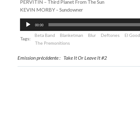
PERVITIN – Third Planet From The Sun
KEVIN MORBY – Sundowner
Lecteur
00:00
audio
Beta Band
Blanketman
Blur
Deftones
El Goo
Tags:
The Premonitions
Post
Emission précédente :
Take It Or Leave It #2
navigation