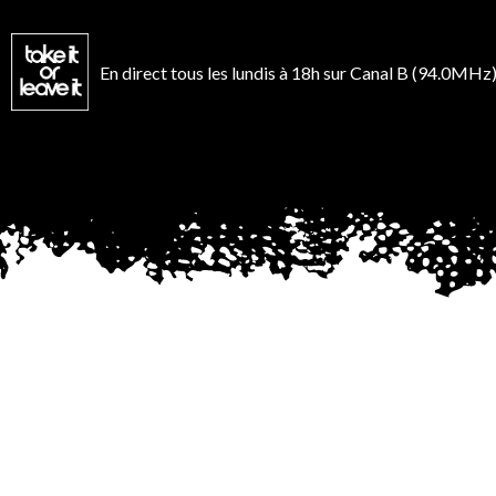
Aller
au
contenu
En direct tous les lundis à 18h sur Canal B (94.0MHz)