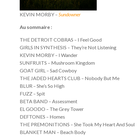
KEVIN MORBY –
Sundowner
Au sommaire :
THE DETROIT COBRAS – I Feel Good
GIRLS IN SYNTHESIS – They’re Not Listening
KEVIN MORBY – I Wander
SUNFRUITS – Mushroom Kingdom
GOAT GIRL – Sad Cowboy
THE JADED HEARTS CLUB – Nobody But Me
BLUR – She’s So High
FUZZ – Spit
BETA BAND – Assessment
EL GOODO – The Grey Tower
DEFTONES – Homes
THE PREMONITIONS – She Took My Heart And Soul
BLANKET MAN – Beach Body