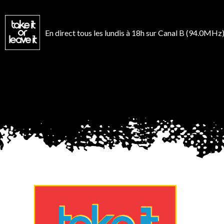
Aller
au
contenu
En direct tous les lundis à 18h sur Canal B (94.0MHz)