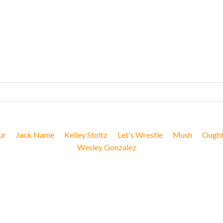
ur
Jack Name
Kelley Stoltz
Let's Wrestle
Mush
Ough
Wesley Gonzalez