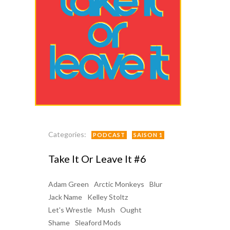
Categories:
PODCAST
SAISON 1
Take It Or Leave It #6
Adam Green
Arctic Monkeys
Blur
Jack Name
Kelley Stoltz
Let's Wrestle
Mush
Ought
Shame
Sleaford Mods