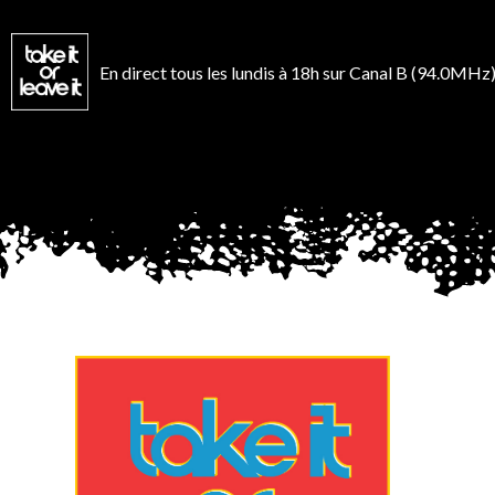
Aller
au
contenu
En direct tous les lundis à 18h sur Canal B (94.0MHz)