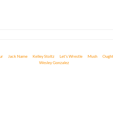
ur
Jack Name
Kelley Stoltz
Let's Wrestle
Mush
Ough
Wesley Gonzalez