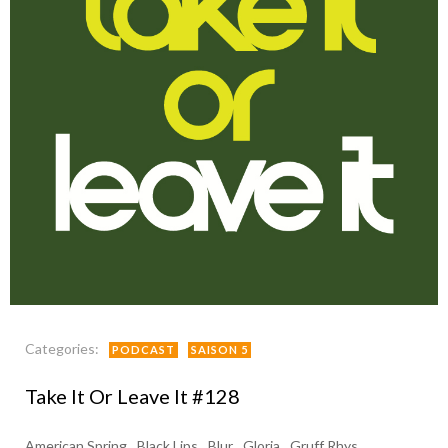
Categories:
PODCAST
SAISON 5
Take It Or Leave It #128
American Spring
Black Lips
Blur
Gloria
Gruff Rhys