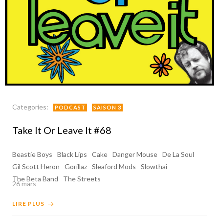
Categories:
PODCAST
SAISON 3
Take It Or Leave It #68
Beastie Boys
Black Lips
Cake
Danger Mouse
De La Soul
Gil Scott Heron
Gorillaz
Sleaford Mods
Slowthai
The Beta Band
The Streets
26 mars
LIRE PLUS