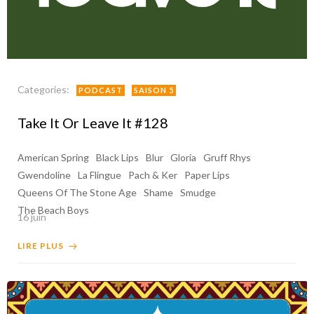
Categories:
PODCAST
SAISON 5
Take It Or Leave It #128
American Spring
Black Lips
Blur
Gloria
Gruff Rhys
Gwendoline
La Flingue
Pach & Ker
Paper Lips
Queens Of The Stone Age
Shame
Smudge
The Beach Boys
16 juin
LIRE PLUS