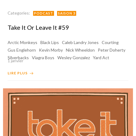
Categories:
PODCAST
SAISON 3
Take It Or Leave It #59
Arctic Monkeys
Black Lips
Caleb Landry Jones
Courting
Gus Englehorn
Kevin Morby
Nick Wheeldon
Peter Doherty
Silverbacks
Viagra Boys
Wesley Gonzalez
Yard Act
1 janvier
LIRE PLUS