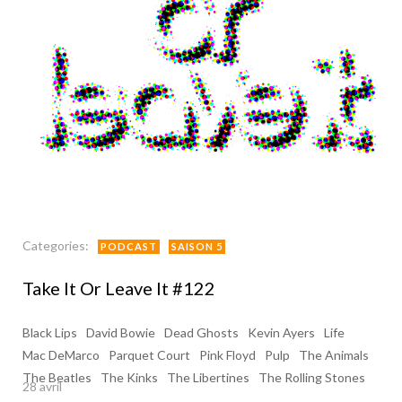
Categories:
PODCAST
SAISON 5
Take It Or Leave It #122
Black Lips
David Bowie
Dead Ghosts
Kevin Ayers
Life
Mac DeMarco
Parquet Court
Pink Floyd
Pulp
The Animals
The Beatles
The Kinks
The Libertines
The Rolling Stones
28 avril