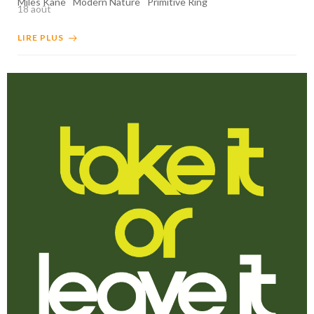
Miles Kane
Modern Nature
Primitive Ring
18 août
LIRE PLUS