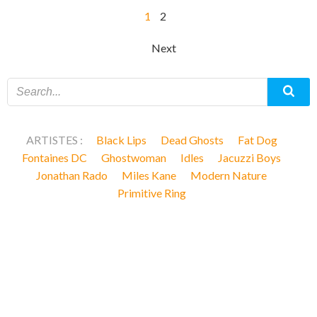
Posts
Page
Page
1
2
navigation
Posts
Next
navigation
ARTISTES :
Black Lips
Dead Ghosts
Fat Dog
Fontaines DC
Ghostwoman
Idles
Jacuzzi Boys
Jonathan Rado
Miles Kane
Modern Nature
Primitive Ring