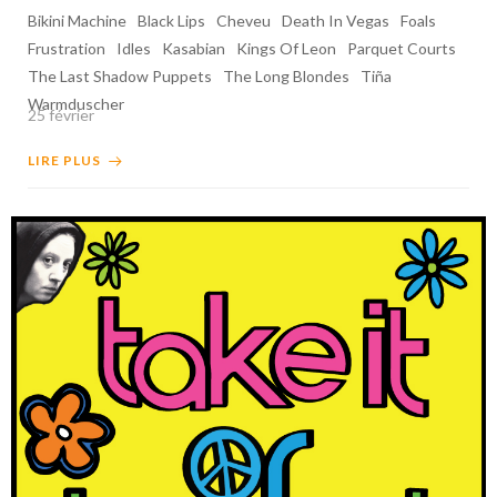
Bikini Machine
Black Lips
Cheveu
Death In Vegas
Foals
Frustration
Idles
Kasabian
Kings Of Leon
Parquet Courts
The Last Shadow Puppets
The Long Blondes
Tiña
Warmduscher
25 février
LIRE PLUS