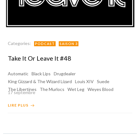
Categories:
PODCAST
SAISON 3
Take It Or Leave It #48
Automatic
Black Lips
Drugdealer
King Gizzard & The Wizard Lizard
Louis XIV
Suede
The Libertines
The Murlocs
Wet Leg
Weyes Blood
17 septembre
LIRE PLUS