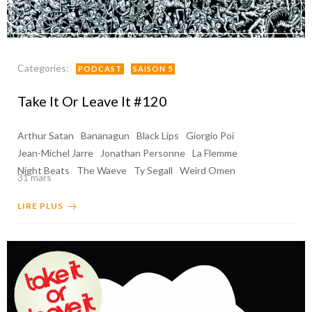
Categories:
PODCAST
SAISON 5
Take It Or Leave It #120
Arthur Satan
Bananagun
Black Lips
Giorgio Poi
Jean-Michel Jarre
Jonathan Personne
La Flemme
Night Beats
The Waeve
Ty Segall
Weird Omen
31 mars
LIRE PLUS