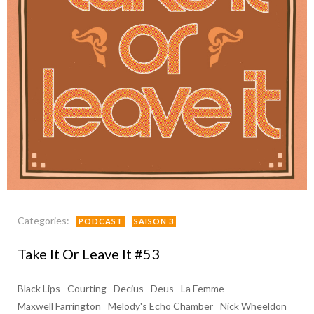
Categories:
PODCAST
SAISON 3
Take It Or Leave It #53
Black Lips
Courting
Decius
Deus
La Femme
Maxwell Farrington
Melody's Echo Chamber
Nick Wheeldon