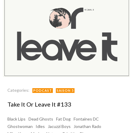
Categories:
PODCAST
SAISON 5
Take It Or Leave It #133
Black Lips
Dead Ghosts
Fat Dog
Fontaines DC
Ghostwoman
Idles
Jacuzzi Boys
Jonathan Rado