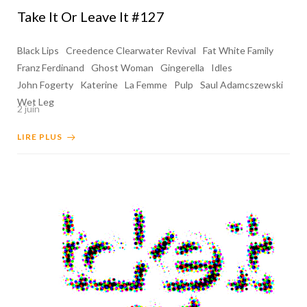
Take It Or Leave It #127
Black Lips
Creedence Clearwater Revival
Fat White Family
Franz Ferdinand
Ghost Woman
Gingerella
Idles
John Fogerty
Katerine
La Femme
Pulp
Saul Adamcszewski
Wet Leg
2 juin
LIRE PLUS