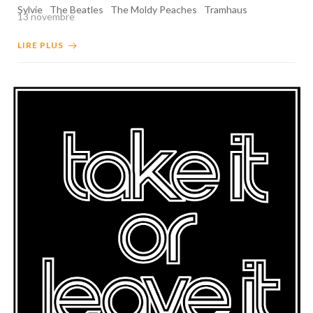
Sylvie
The Beatles
The Moldy Peaches
Tramhaus
13 novembre
LIRE PLUS