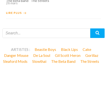
The Beta Band
The Streets
26 mars
LIRE PLUS
ARTISTES :
Beastie Boys
Black Lips
Cake
Danger Mouse
De La Soul
Gil Scott Heron
Gorillaz
Sleaford Mods
Slowthai
The Beta Band
The Streets