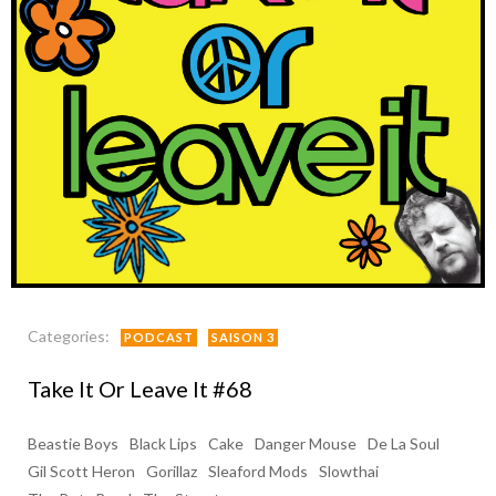
Categories:
PODCAST
SAISON 3
Take It Or Leave It #68
Beastie Boys
Black Lips
Cake
Danger Mouse
De La Soul
Gil Scott Heron
Gorillaz
Sleaford Mods
Slowthai