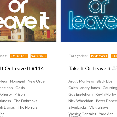
ries:
Categories:
PODCAST
SAISON 5
PODCAST
SA
It Or Leave It #114
Take It Or Leave It #
Fleur
Horsegirl
New Order
Arctic Monkeys
Black Lips
heeldon
Oasis
Caleb Landry Jones
Courtin
Doherty
Prison
Gus Englehorn
Kevin Morby
rkness
The Embrooks
Nick Wheeldon
Peter Doher
gh Llamas
The Horrors
Silverbacks
Viagra Boys
ins
Wesley Gonzalez
Yard Act
ier
1 janvier