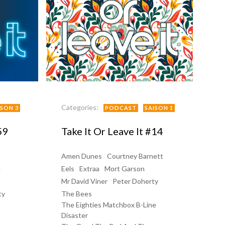
Categories:
ISON 3
PODCAST
SAISON 1
59
Take It Or Leave It #14
Amen Dunes
Courtney Barnett
g
Eels
Extraa
Mort Garson
Mr David Viner
Peter Doherty
ty
The Bees
The Eighties Matchbox B-Line
Disaster