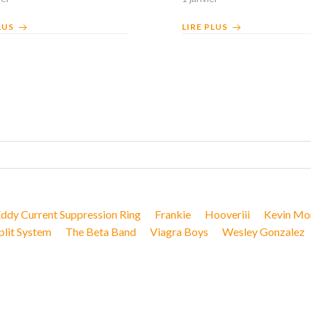
LUS
LIRE PLUS
ddy Current Suppression Ring
Frankie
Hooveriii
Kevin Mo
plit System
The Beta Band
Viagra Boys
Wesley Gonzalez