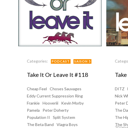
Categories:
Catego
PODCAST
SAISON 5
Take It Or Leave It #118
Take 
Cheap Feel
Choses Sauvages
DITZ
Eddy Current Suppression Ring
Nick W
Frankie
Hooveriii
Kevin Morby
Peter 
Pamela
Peter Doherty
The Da
Population II
Split System
The Hi
The Beta Band
Viagra Boys
The Sh
20 janv