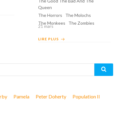
The Good The Bad And The
Queen
The Horrors
The Molochs
The Monkees
The Zombies
21 mars
LIRE PLUS
rby
Pamela
Peter Doherty
Population II