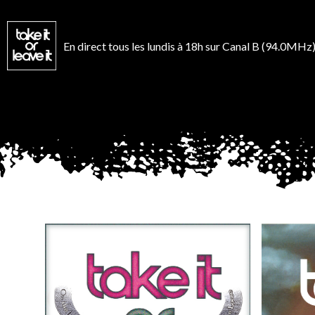
Aller
au
contenu
En direct tous les lundis à 18h sur Canal B (94.0MHz)