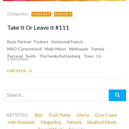
Categories:
PODCAST
SAISON 5
Take It Or Leave It #111
Basic Partner
Fcukers
Horizontal Francis
MAO Cormontreuil
Melin Melyn
Meltheads
Pamela
Perceval
Swirls
The Family Battenberg
Travo
Us
2 décembre
LIRE PLUS
ARTISTES :
Blur
Fruit Tones
Gloria
Gros Coeur
John Krautner
Megadisq
Pamela
Sleaford Mods