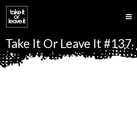
Aller
au
contenu
Take It Or Leave It #137