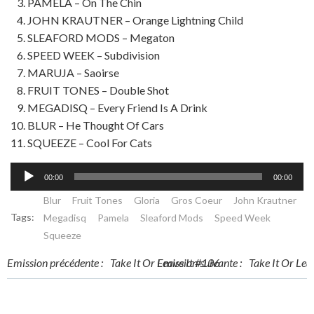
PAMELA – On The Chin
JOHN KRAUTNER – Orange Lightning Child
SLEAFORD MODS – Megaton
SPEED WEEK – Subdivision
MARUJA – Saoirse
FRUIT TONES – Double Shot
MEGADISQ – Every Friend Is A Drink
BLUR – He Thought Of Cars
SQUEEZE – Cool For Cats
Lecteur
00:00
00:00
audio
Blur
Fruit Tones
Gloria
Gros Coeur
John Krautner
Tags:
Megadisq
Pamela
Sleaford Mods
Speed Week
Squeeze
Post
Post
Emission précédente :
Take It Or Leave It #136
Emission suivante :
Take It Or Lea
navigation
navigation