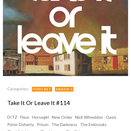
Categories:
PODCAST
SAISON 5
Take It Or Leave It #114
DITZ
Fleur
Horsegirl
New Order
Nick Wheeldon
Oasis
Peter Doherty
Prison
The Darkness
The Embrooks