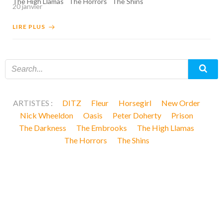
The High Llamas
The Horrors
The Shins
20 janvier
LIRE PLUS
ARTISTES :
DITZ
Fleur
Horsegirl
New Order
Nick Wheeldon
Oasis
Peter Doherty
Prison
The Darkness
The Embrooks
The High Llamas
The Horrors
The Shins