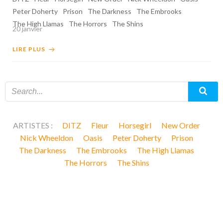
Peter Doherty
Prison
The Darkness
The Embrooks
The High Llamas
The Horrors
The Shins
20 janvier
LIRE PLUS
ARTISTES :
DITZ
Fleur
Horsegirl
New Order
Nick Wheeldon
Oasis
Peter Doherty
Prison
The Darkness
The Embrooks
The High Llamas
The Horrors
The Shins