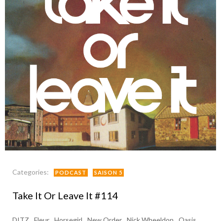
Categories:
PODCAST
SAISON 5
Take It Or Leave It #114
DITZ
Fleur
Horsegirl
New Order
Nick Wheeldon
Oasis