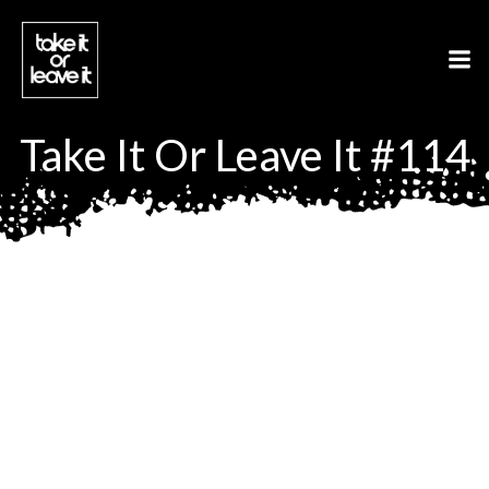
Aller
au
contenu
Take It Or Leave It #114