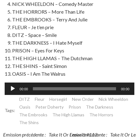
NICK WHEELDON – Comedy Master
THE HORRORS – More Than Life
THE EMBROOKS – Terry And Julie
FLEUR – Je t’en prie
DITZ – Space – Smile
THE DARKNESS – I Hate Myself
PRISON – Eyes For Keys
THE HIGH LLAMAS – The Dutchman
THE SHINS – Saint Simon
OASIS – I Am The Walrus
Lecteur
00:00
00:00
audio
DITZ
Fleur
Horsegirl
New Order
Nick Wheeldon
Oasis
Peter Doherty
Prison
The Darkness
Tags:
The Embrooks
The High Llamas
The Horrors
The Shins
Post
Post
Emission précédente :
Take It Or Leave It #113
Emission suivante :
Take It Or Lea