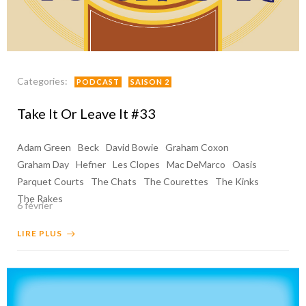
Categories:
PODCAST
SAISON 2
Take It Or Leave It #33
Adam Green
Beck
David Bowie
Graham Coxon
Graham Day
Hefner
Les Clopes
Mac DeMarco
Oasis
Parquet Courts
The Chats
The Courettes
The Kinks
The Rakes
6 février
LIRE PLUS