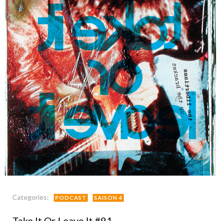
Categories:
PODCAST
SAISON 4
Take It Or Leave It #91