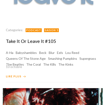
Categories:
PODCAST
SAISON 5
Take It Or Leave It #105
A-Ha
Babyshambles
Beck
Blur
Eels
Lou Reed
Queens Of The Stone Age
Smashing Pumpkins
Supergrass
The Beatles
The Coral
The Kills
The Kinks
10 octobre
LIRE PLUS