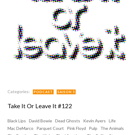
Categories:
PODCAST
SAISON 5
Take It Or Leave It #122
Black Lips
David Bowie
Dead Ghosts
Kevin Ayers
Life
Mac DeMarco
Parquet Court
Pink Floyd
Pulp
The Animals