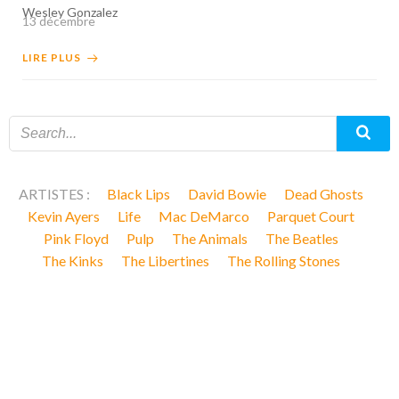
Wesley Gonzalez
13 décembre
LIRE PLUS
ARTISTES :
Black Lips
David Bowie
Dead Ghosts
Kevin Ayers
Life
Mac DeMarco
Parquet Court
Pink Floyd
Pulp
The Animals
The Beatles
The Kinks
The Libertines
The Rolling Stones