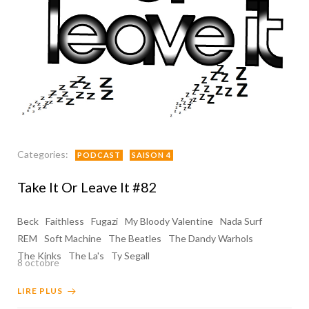
Categories:
PODCAST
SAISON 4
Take It Or Leave It #82
Beck
Faithless
Fugazi
My Bloody Valentine
Nada Surf
REM
Soft Machine
The Beatles
The Dandy Warhols
The Kinks
The La's
Ty Segall
8 octobre
LIRE PLUS