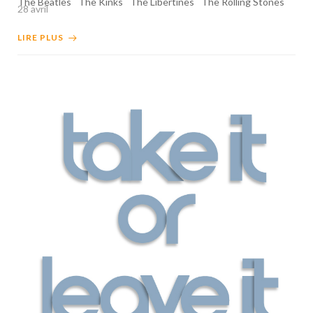
The Beatles
The Kinks
The Libertines
The Rolling Stones
28 avril
LIRE PLUS