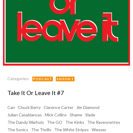
Categories:
PODCAST
SAISON 1
Take It Or Leave It #7
Can
Chuck Berry
Clarence Carter
Jim Diamond
Julian Casablancas
Mick Collins
Shame
Slade
The Dandy Warhols
The GO
The Kinks
The Raveonettes
The Sonics
The Thrills
The White Stripes
Weezer