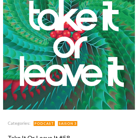
Categories:
PODCAST
SAISON 3
Take It Or Leave It #58