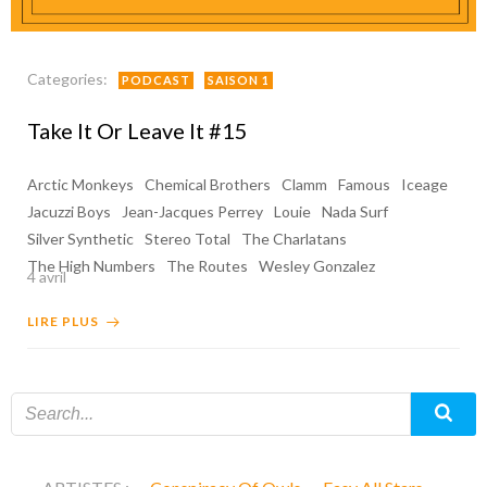
Categories:
PODCAST
SAISON 1
Take It Or Leave It #15
Arctic Monkeys
Chemical Brothers
Clamm
Famous
Iceage
Jacuzzi Boys
Jean-Jacques Perrey
Louie
Nada Surf
Silver Synthetic
Stereo Total
The Charlatans
The High Numbers
The Routes
Wesley Gonzalez
4 avril
LIRE PLUS