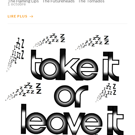
The Flaming Lips
The Futureheads
The Tornados
1 octobre
LIRE PLUS