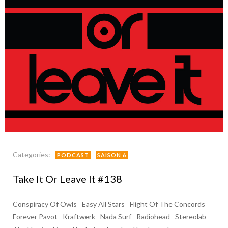
Categories:
PODCAST
SAISON 6
Take It Or Leave It #138
Conspiracy Of Owls
Easy All Stars
Flight Of The Concords
Forever Pavot
Kraftwerk
Nada Surf
Radiohead
Stereolab