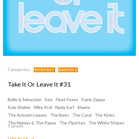
Categories:
PODCAST
SAISON 2
Take It Or Leave It #31
Belle & Sebastian
Eels
Fleet Foxes
Frank Zappa
Kula Shaker
Mike Krol
Nada Surf
Shame
The Autumn Leaves
The Bees
The Coral
The Kinks
The Mamas & The Papas
The Pipettes
The White Stripes
9 janvier
LIRE PLUS