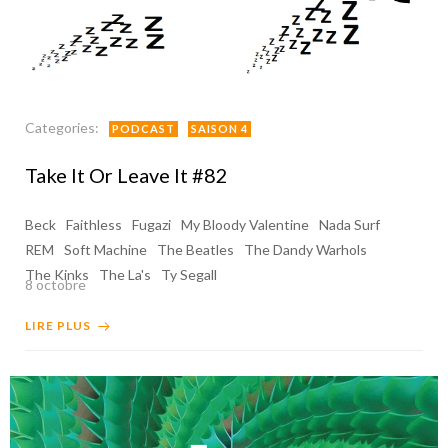
Categories:
PODCAST
SAISON 4
Take It Or Leave It #82
Beck
Faithless
Fugazi
My Bloody Valentine
Nada Surf
REM
Soft Machine
The Beatles
The Dandy Warhols
The Kinks
The La's
Ty Segall
8 octobre
LIRE PLUS