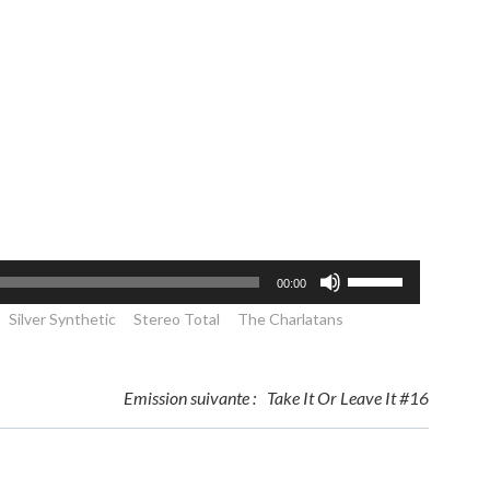
Utilisez
00:00
les
Silver Synthetic
Stereo Total
The Charlatans
flèches
haut/bas
pour
Emission suivante :
Take It Or Leave It #16
augmenter
ou
diminuer
le