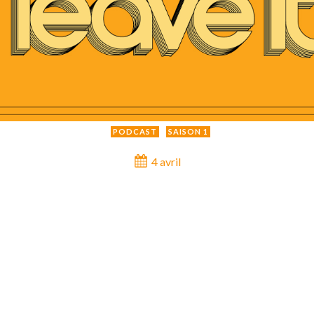
PODCAST
SAISON 1
4 avril