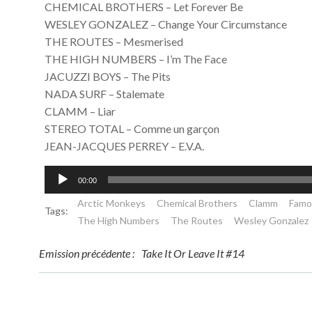
CHEMICAL BROTHERS – Let Forever Be
WESLEY GONZALEZ – Change Your Circumstance
THE ROUTES – Mesmerised
THE HIGH NUMBERS – I’m The Face
JACUZZI BOYS – The Pits
NADA SURF – Stalemate
CLAMM – Liar
STEREO TOTAL – Comme un garçon
JEAN-JACQUES PERREY – E.V.A.
Lecteur
00:00
audio
Arctic Monkeys
Chemical Brothers
Clamm
Famo
Tags:
The High Numbers
The Routes
Wesley Gonzalez
Post
Emission précédente :
Take It Or Leave It #14
navigation