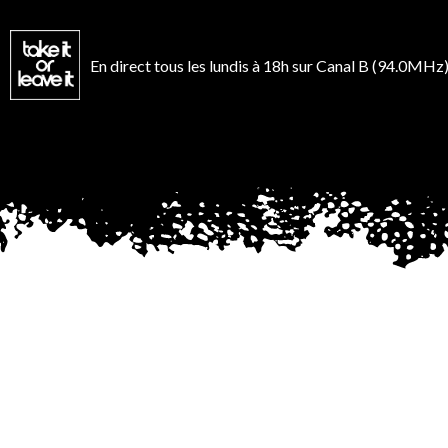
Aller
au
contenu
En direct tous les lundis à 18h sur Canal B (94.0MHz)