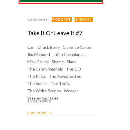
Categories:
PODCAST
SAISON 1
Take It Or Leave It #7
Can
Chuck Berry
Clarence Carter
Jim Diamond
Julian Casablancas
Mick Collins
Shame
Slade
The Dandy Warhols
The GO
The Kinks
The Raveonettes
The Sonics
The Thrills
The White Stripes
Weezer
Wesley Gonzalez
13 décembre
LIRE PLUS