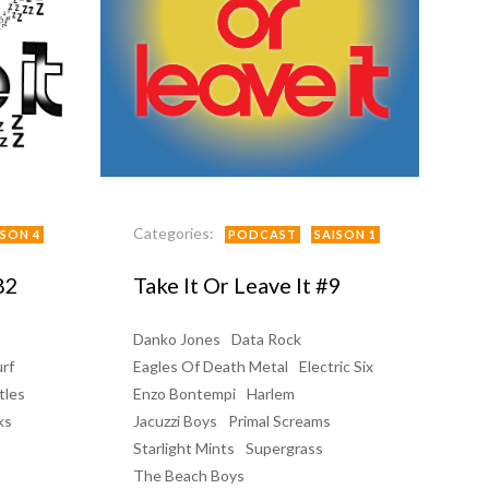
Categories:
ISON 4
PODCAST
SAISON 1
82
Take It Or Leave It #9
Danko Jones
Data Rock
rf
Eagles Of Death Metal
Electric Six
tles
Enzo Bontempi
Harlem
ks
Jacuzzi Boys
Primal Screams
Starlight Mints
Supergrass
The Beach Boys