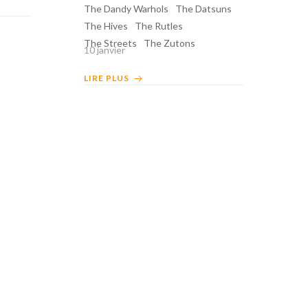
The Dandy Warhols
The Datsuns
The Hives
The Rutles
The Streets
The Zutons
10 janvier
LIRE PLUS