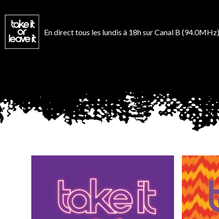
Aller
au
contenu
En direct tous les lundis à 18h sur Canal B (94.0MHz)