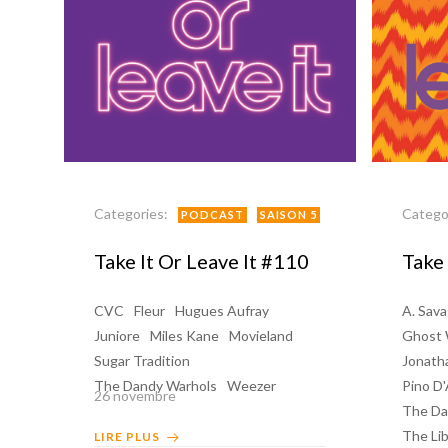
Categories:
Catego
PODCAST
SAISON 5
Take It Or Leave It #110
Take 
CVC
Fleur
Hugues Aufray
A. Sav
Juniore
Miles Kane
Movieland
Ghost
Sugar Tradition
Jonath
The Dandy Warhols
Weezer
Pino D
26 novembre
The Da
The Lib
LIRE PLUS