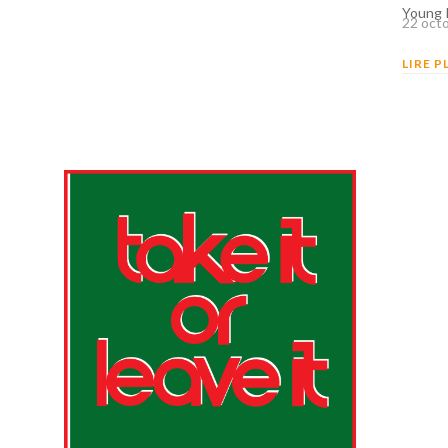
Young 
22 oct
LIRE P