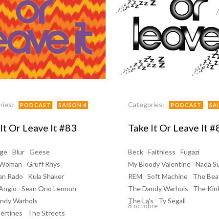
ries:
Categories:
PODCAST
SAISON 4
PODCAST
SA
It Or Leave It #83
Take It Or Leave It #
age
Blur
Geese
Beck
Faithless
Fugazi
 Woman
Gruff Rhys
My Bloody Valentine
Nada Su
an Rado
Kula Shaker
REM
Soft Machine
The Bea
'Angio
Sean Ono Lennon
The Dandy Warhols
The Kin
ndy Warhols
The La's
Ty Segall
8 octobre
ertines
The Streets