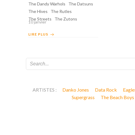
The Dandy Warhols
The Datsuns
The Hives
The Rutles
The Streets
The Zutons
10 janvier
LIRE PLUS
ARTISTES :
Danko Jones
Data Rock
Eagle
Supergrass
The Beach Boys