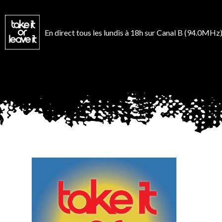
Aller
au
contenu
En direct tous les lundis à 18h sur Canal B (94.0MHz)