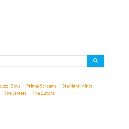
cuzzi Boys
Primal Screams
Starlight Mints
The Streets
The Zutons