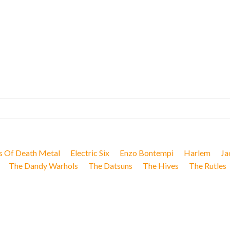
s Of Death Metal
Electric Six
Enzo Bontempi
Harlem
Ja
The Dandy Warhols
The Datsuns
The Hives
The Rutles