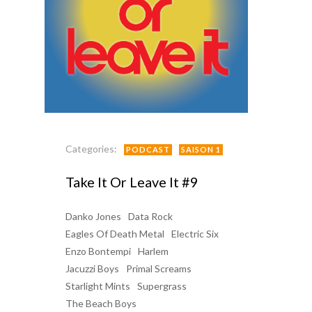
Categories:
PODCAST
SAISON 1
Take It Or Leave It #9
Danko Jones
Data Rock
Eagles Of Death Metal
Electric Six
Enzo Bontempi
Harlem
Jacuzzi Boys
Primal Screams
Starlight Mints
Supergrass
The Beach Boys