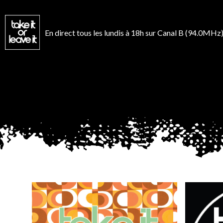
Aller
au
contenu
En direct tous les lundis à 18h sur Canal B (94.0MHz)