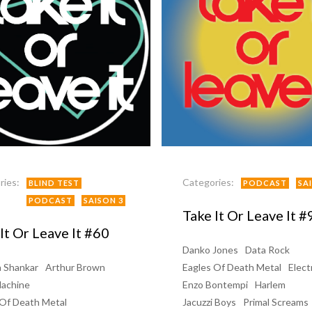
ries:
Categories:
BLIND TEST
PODCAST
SA
PODCAST
SAISON 3
Take It Or Leave It #
It Or Leave It #60
Danko Jones
Data Rock
 Shankar
Arthur Brown
Eagles Of Death Metal
Electr
Machine
Enzo Bontempi
Harlem
 Of Death Metal
Jacuzzi Boys
Primal Screams