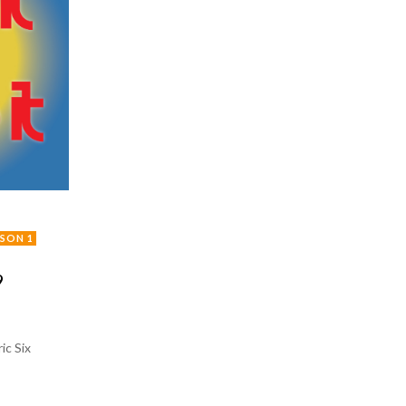
ISON 1
9
ic Six