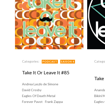
Categories:
Catego
PODCAST
SAISON 4
Take It Or Leave It #85
Take 
Andrea Laszlo de Simone
David Crosby
Ananda
Eagles Of Death Metal
Bikini 
Forever Pavot
Frank Zappa
Eagles