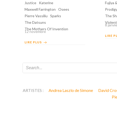
Justice
Katerine
Fujiya 
Maxwell Farrington
Osees
Prodig
Pierre Vassiliu
Sparks
The Sh
The Datsuns
Violen
8 janvi
The Mothers Of Invention
12 novembre
LIRE P
LIRE PLUS
ARTISTES :
Andrea Laszlo de Simone
David Cro
Pie