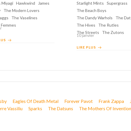
& Miyagi
Hawkwind
James
Starlight Mints
Supergrass
y
The Modern Lovers
The Beach Boys
aggs
The Vaselines
The Dandy Warhols
The Dat
t Femmes
The Hives
The Rutles
er
The Streets
The Zutons
10 janvier
LUS
LIRE PLUS
sby
Eagles Of Death Metal
Forever Pavot
Frank Zappa
rre Vassiliu
Sparks
The Datsuns
The Mothers Of Inventio