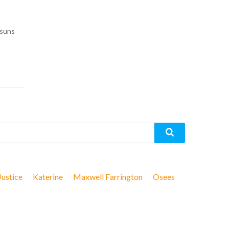
suns
Justice
Katerine
Maxwell Farrington
Osees
n