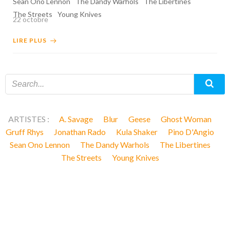
Sean Ono Lennon
The Dandy Warhols
The Libertines
The Streets
Young Knives
22 octobre
LIRE PLUS
ARTISTES :
A. Savage
Blur
Geese
Ghost Woman
Gruff Rhys
Jonathan Rado
Kula Shaker
Pino D'Angio
Sean Ono Lennon
The Dandy Warhols
The Libertines
The Streets
Young Knives