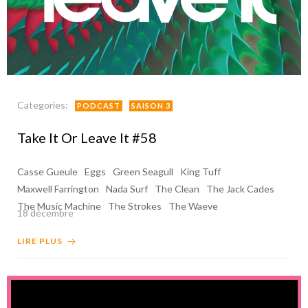
Categories:
PODCAST
SAISON 3
Take It Or Leave It #58
Casse Gueule
Eggs
Green Seagull
King Tuff
Maxwell Farrington
Nada Surf
The Clean
The Jack Cades
The Music Machine
The Strokes
The Waeve
18 décembre
LIRE PLUS