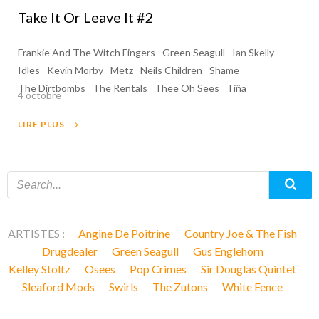
Take It Or Leave It #2
Frankie And The Witch Fingers
Green Seagull
Ian Skelly
Idles
Kevin Morby
Metz
Neils Children
Shame
The Dirtbombs
The Rentals
Thee Oh Sees
Tiña
4 octobre
LIRE PLUS
ARTISTES :
Angine De Poitrine
Country Joe & The Fish
Drugdealer
Green Seagull
Gus Englehorn
Kelley Stoltz
Osees
Pop Crimes
Sir Douglas Quintet
Sleaford Mods
Swirls
The Zutons
White Fence