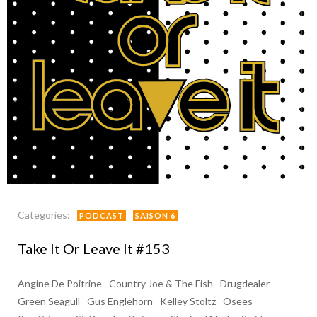
Categories:
PODCAST
SAISON 6
Take It Or Leave It #153
Angine De Poitrine
Country Joe & The Fish
Drugdealer
Green Seagull
Gus Englehorn
Kelley Stoltz
Osees