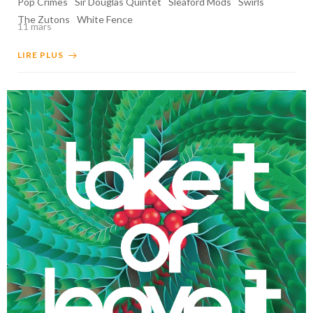
Pop Crimes
Sir Douglas Quintet
Sleaford Mods
Swirls
The Zutons
White Fence
11 mars
LIRE PLUS