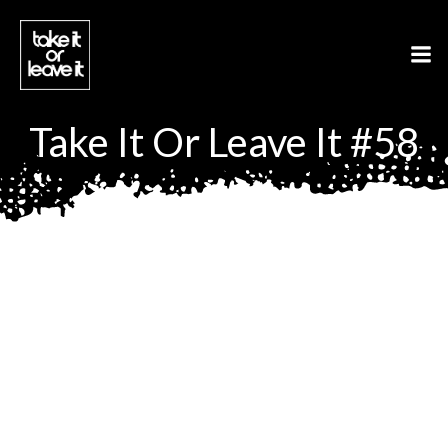
Aller
au
contenu
Take It Or Leave It #58