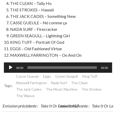
THE CLEAN – Tally Ho
THE STROKES – Hawaii
THE JACK CADES – Something New
CASSE GUEULE – Né comme ça
NADA SURF – Firecracker
GREEN SEAGULL – Lightning Girl
KING TUFF – Portrait Of God
EGGS – Old Fashioned Virtue
MAXWELL FARRINGTON – On And On
Lecteur
00:00
00:00
audio
Casse Gueule
Eggs
Green Seagull
King Tuff
Maxwell Farrington
Nada Surf
The Clean
Tags:
The Jack Cades
The Music Machine
The Strokes
The Waeve
Post
Post
Emission précédente :
Take It Or Leave It #57
Emission suivante :
Take It Or Lea