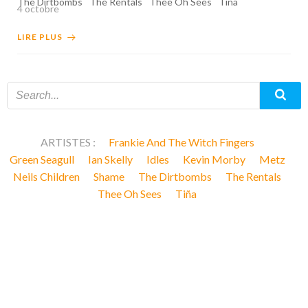
The Dirtbombs
The Rentals
Thee Oh Sees
Tiña
4 octobre
LIRE PLUS
ARTISTES :
Frankie And The Witch Fingers
Green Seagull
Ian Skelly
Idles
Kevin Morby
Metz
Neils Children
Shame
The Dirtbombs
The Rentals
Thee Oh Sees
Tiña