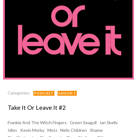
Categories:
PODCAST
SAISON 1
Take It Or Leave It #2
Frankie And The Witch Fingers
Green Seagull
Ian Skelly
Idles
Kevin Morby
Metz
Neils Children
Shame