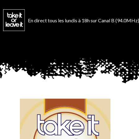
Aller
au
contenu
En direct tous les lundis à 18h sur Canal B (94.0MHz)