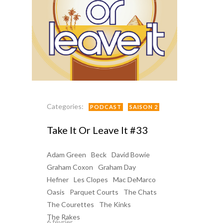
Categories:
PODCAST
SAISON 2
Take It Or Leave It #33
Adam Green
Beck
David Bowie
Graham Coxon
Graham Day
Hefner
Les Clopes
Mac DeMarco
Oasis
Parquet Courts
The Chats
The Courettes
The Kinks
The Rakes
6 février