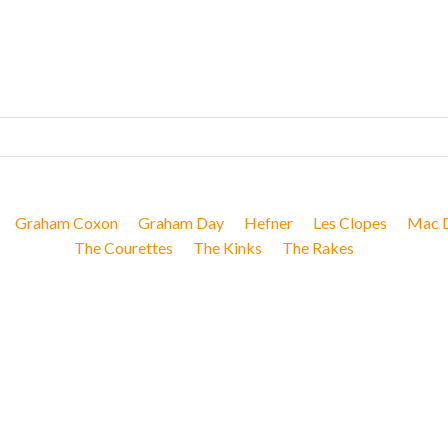
Graham Coxon
Graham Day
Hefner
Les Clopes
Mac 
The Courettes
The Kinks
The Rakes