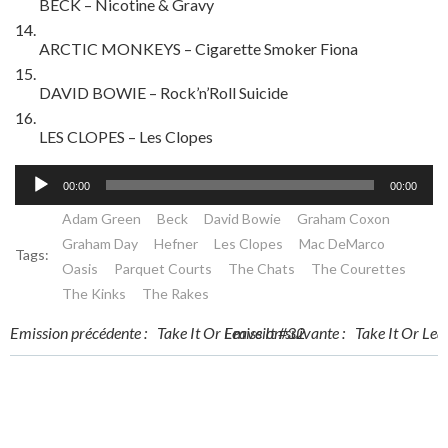
BECK – Nicotine & Gravy
ARCTIC MONKEYS – Cigarette Smoker Fiona
DAVID BOWIE – Rock’n’Roll Suicide
LES CLOPES – Les Clopes
Lecteur
00:00
00:00
audio
Adam Green
Beck
David Bowie
Graham Coxon
Graham Day
Hefner
Les Clopes
Mac DeMarco
Tags:
Oasis
Parquet Courts
The Chats
The Courettes
The Kinks
The Rakes
Post
Post
Emission précédente :
Take It Or Leave It #32
Emission suivante :
Take It Or Lea
navigation
navigation