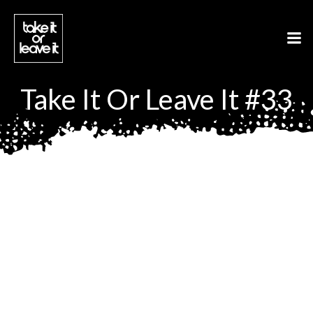
Aller
au
contenu
Take It Or Leave It #33