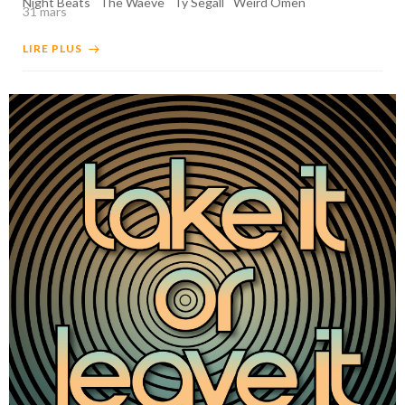
Night Beats
The Waeve
Ty Segall
Weird Omen
31 mars
LIRE PLUS