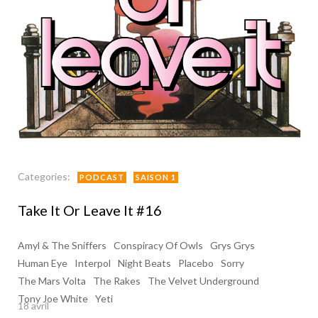
Categories:
PODCAST
SAISON 1
Take It Or Leave It #16
Amyl & The Sniffers
Conspiracy Of Owls
Grys Grys
Human Eye
Interpol
Night Beats
Placebo
Sorry
The Mars Volta
The Rakes
The Velvet Underground
Tony Joe White
Yeti
18 avril