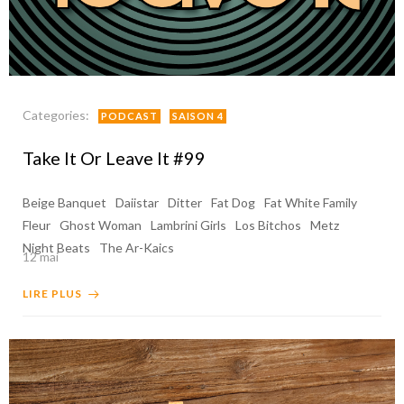
Categories:
PODCAST
SAISON 4
Take It Or Leave It #99
Beige Banquet
Daiistar
Ditter
Fat Dog
Fat White Family
Fleur
Ghost Woman
Lambrini Girls
Los Bitchos
Metz
Night Beats
The Ar-Kaics
12 mai
LIRE PLUS