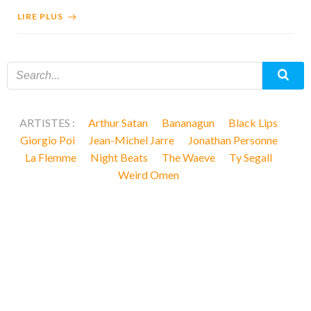
LIRE PLUS
ARTISTES :
Arthur Satan
Bananagun
Black Lips
Giorgio Poi
Jean-Michel Jarre
Jonathan Personne
La Flemme
Night Beats
The Waeve
Ty Segall
Weird Omen