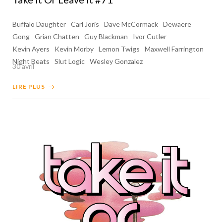
Buffalo Daughter
Carl Joris
Dave McCormack
Dewaere
Gong
Grian Chatten
Guy Blackman
Ivor Cutler
Kevin Ayers
Kevin Morby
Lemon Twigs
Maxwell Farrington
Night Beats
Slut Logic
Wesley Gonzalez
30 avril
LIRE PLUS