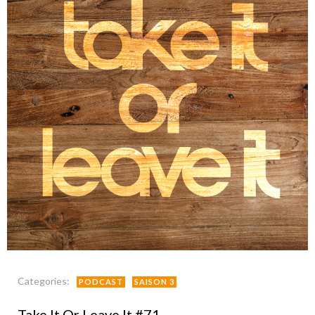
Categories:
PODCAST
SAISON 3
Take It Or Leave It #71