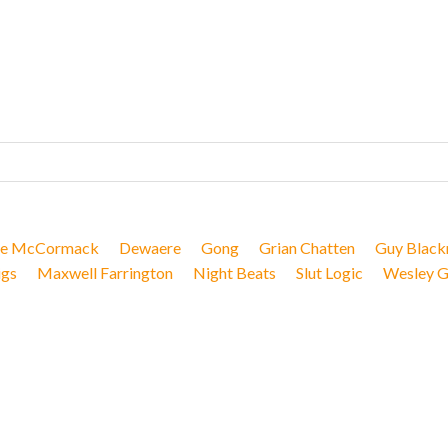
e McCormack
Dewaere
Gong
Grian Chatten
Guy Blac
igs
Maxwell Farrington
Night Beats
Slut Logic
Wesley G