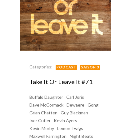
Categories:
PODCAST
SAISON 3
Take It Or Leave It #71
Buffalo Daughter
Carl Joris
Dave McCormack
Dewaere
Gong
Grian Chatten
Guy Blackman
Ivor Cutler
Kevin Ayers
Kevin Morby
Lemon Twigs
Maxwell Farrington
Night Beats