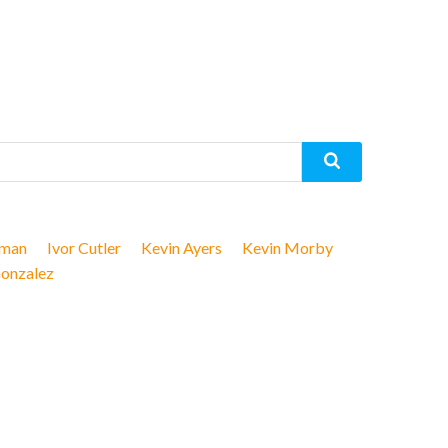
kman
Ivor Cutler
Kevin Ayers
Kevin Morby
onzalez