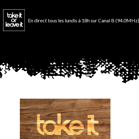
Aller
au
contenu
En direct tous les lundis à 18h sur Canal B (94.0MHz)