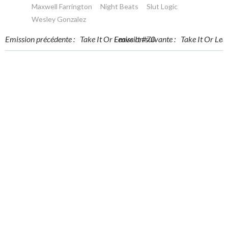
Maxwell Farrington
Night Beats
Slut Logic
Wesley Gonzalez
Post
Post
Emission précédente :
Take It Or Leave It #70
Emission suivante :
Take It Or Lea
navigation
navigation