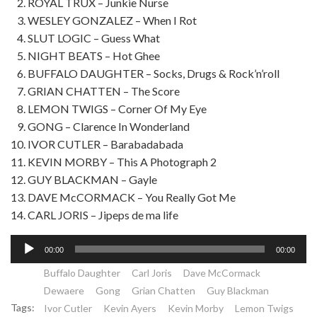
ROYAL TRUX – Junkie Nurse
WESLEY GONZALEZ – When I Rot
SLUT LOGIC – Guess What
NIGHT BEATS – Hot Ghee
BUFFALO DAUGHTER – Socks, Drugs & Rock’n’roll
GRIAN CHATTEN – The Score
LEMON TWIGS – Corner Of My Eye
GONG – Clarence In Wonderland
IVOR CUTLER – Barabadabada
KEVIN MORBY – This A Photograph 2
GUY BLACKMAN – Gayle
DAVE McCORMACK – You Really Got Me
CARL JORIS – Jipeps de ma life
Lecteur
00:00
00:00
audio
Buffalo Daughter
Carl Joris
Dave McCormack
Dewaere
Gong
Grian Chatten
Guy Blackman
Tags:
Ivor Cutler
Kevin Ayers
Kevin Morby
Lemon Twigs