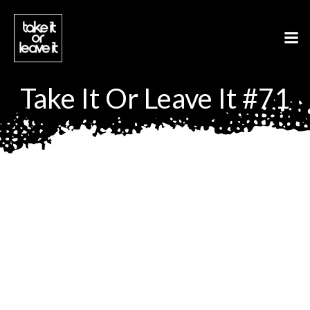
Aller
au
contenu
Take It Or Leave It #71