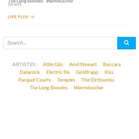
The Long Blondes
Warmduscher
16 avril
LIRE PLUS
ARTISTES :
Altin Gün
Amii Stewart
Baccara
Datarock
Electric Six
Goldfrapp
Kiss
Parquet Courts
Temples
The Dirtbombs
The Long Blondes
Warmduscher