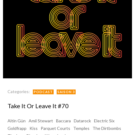
Categories:
PODCAST
SAISON 3
Take It Or Leave It #70
Altin Gün
Amii Stewart
Baccara
Datarock
Electric Six
Goldfrapp
Kiss
Parquet Courts
Temples
The Dirtbombs