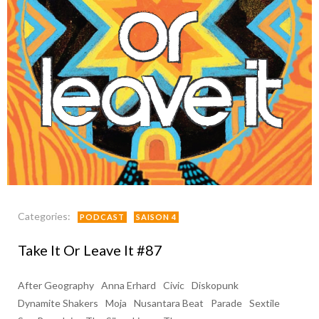
Categories:
PODCAST
SAISON 4
Take It Or Leave It #87
After Geography
Anna Erhard
Civic
Diskopunk
Dynamite Shakers
Moja
Nusantara Beat
Parade
Sextile