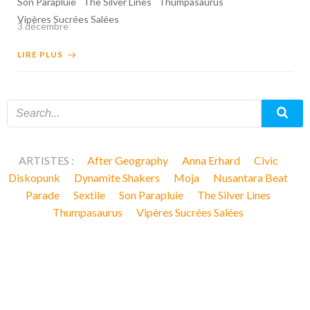
Son Parapluie
The Silver Lines
Thumpasaurus
Vipères Sucrées Salées
3 décembre
LIRE PLUS
ARTISTES :
After Geography
Anna Erhard
Civic
Diskopunk
Dynamite Shakers
Moja
Nusantara Beat
Parade
Sextile
Son Parapluie
The Silver Lines
Thumpasaurus
Vipères Sucrées Salées