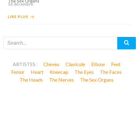
The Sex Organs
16 décembre
LIRE PLUS
ARTISTES :
Cheveu
Clavicule
Elbow
Feet
Femur
Heart
Kneecap
The Eyes
The Faces
The Heads
The Nerves
The Sex Organs