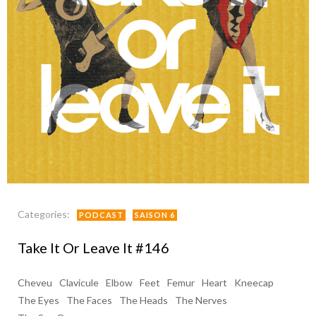
Categories:
PODCAST
SAISON 6
Take It Or Leave It #146
Cheveu
Clavicule
Elbow
Feet
Femur
Heart
Kneecap
The Eyes
The Faces
The Heads
The Nerves