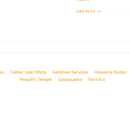
LIRE PLUS
les
Father John Misty
Getdown Services
Heavenly Bodes
People's Temple
Upupayama
Yard Act