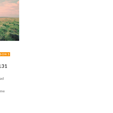
ISON 5
#131
ead
ome