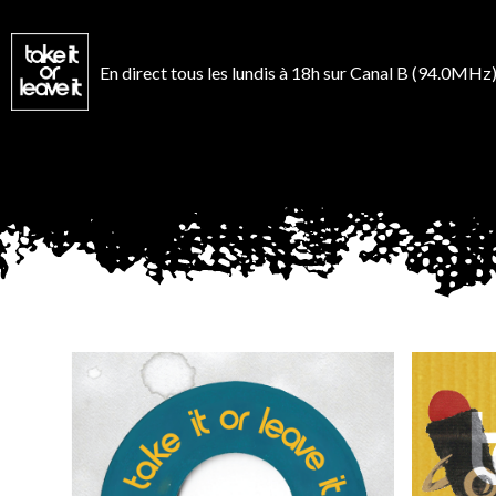
Aller
au
contenu
En direct tous les lundis à 18h sur Canal B (94.0MHz)