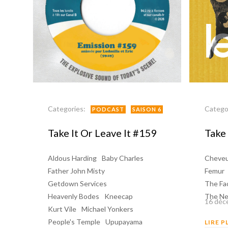
Categories:
Catego
PODCAST
SAISON 6
Take It Or Leave It #159
Take 
Aldous Harding
Baby Charles
Cheve
Father John Misty
Femur
Getdown Services
The Fa
Heavenly Bodes
Kneecap
The Ne
16 déc
Kurt Vile
Michael Yonkers
People's Temple
Upupayama
LIRE P