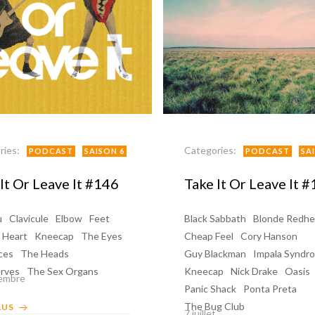
ries:
Categories:
PODCAST
SAISON 6
PODCAST
SA
It Or Leave It #146
Take It Or Leave It 
u
Clavicule
Elbow
Feet
Black Sabbath
Blonde Redh
Heart
Kneecap
The Eyes
Cheap Feel
Cory Hanson
ces
The Heads
Guy Blackman
Impala Syndr
rves
The Sex Organs
Kneecap
Nick Drake
Oasis
embre
Panic Shack
Ponta Preta
The Bug Club
LUS
7 juillet