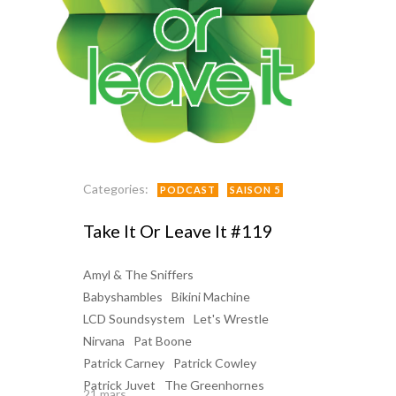
Categories:
PODCAST
SAISON 5
Take It Or Leave It #119
Amyl & The Sniffers
Babyshambles
Bikini Machine
LCD Soundsystem
Let's Wrestle
Nirvana
Pat Boone
Patrick Carney
Patrick Cowley
Patrick Juvet
The Greenhornes
21 mars