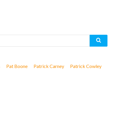
a
Pat Boone
Patrick Carney
Patrick Cowley