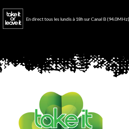
Aller
au
contenu
En direct tous les lundis à 18h sur Canal B (94.0MHz)