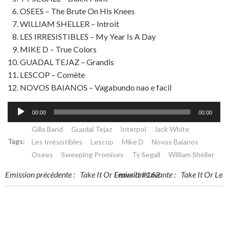
OSEES – The Brute On His Knees
WILLIAM SHELLER – Introit
LES IRRESISTIBLES – My Year Is A Day
MIKE D – True Colors
GUADAL TEJAZ – Grandis
LESCOP – Comète
NOVOS BAIANOS – Vagabundo nao e facil
Lecteur
00:00
00:00
audio
Gilla Band
Guadal Tejaz
Interpol
Jack White
Tags:
Les Irrésistibles
Lescop
Mike D
Novos Baianos
Osees
Sweeping Promises
Ty Segall
William Sheller
Post
Post
Emission précédente :
Take It Or Leave It #162
Emission suivante :
Take It Or Lea
navigation
navigation