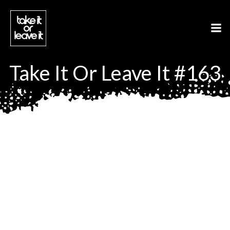
Aller
au
contenu
Take It Or Leave It #163