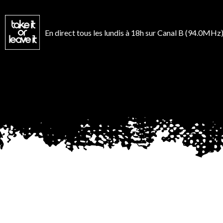
Aller
au
contenu
En direct tous les lundis à 18h sur Canal B (94.0MHz)