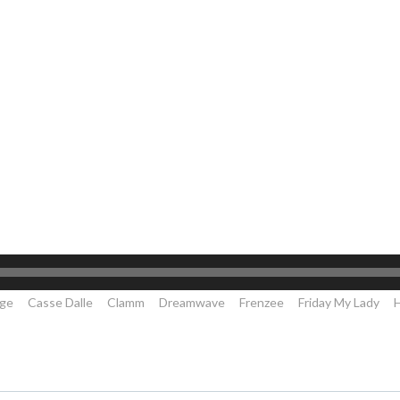
nge
Casse Dalle
Clamm
Dreamwave
Frenzee
Friday My Lady
H
Post