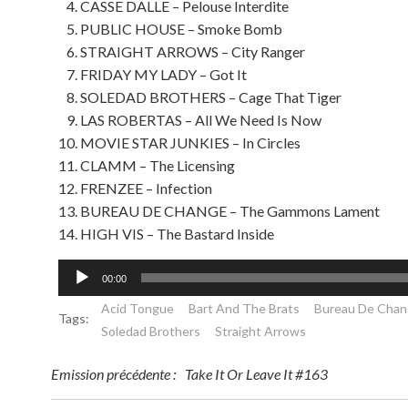
CASSE DALLE – Pelouse Interdite
PUBLIC HOUSE – Smoke Bomb
STRAIGHT ARROWS – City Ranger
FRIDAY MY LADY – Got It
SOLEDAD BROTHERS – Cage That Tiger
LAS ROBERTAS – All We Need Is Now
MOVIE STAR JUNKIES – In Circles
CLAMM – The Licensing
FRENZEE – Infection
BUREAU DE CHANGE – The Gammons Lament
HIGH VIS – The Bastard Inside
Lecteur
00:00
audio
Acid Tongue
Bart And The Brats
Bureau De Cha
Tags:
Soledad Brothers
Straight Arrows
Post
Emission précédente :
Take It Or Leave It #163