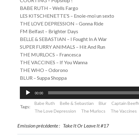
COURTING – Popshop !
BABE RUTH – Wells Fargo
LES KITSCHENETTE’S – Enoie-moi un sexto
THE LOVE DEPRESSION – Gonna Ride
FM Belfast – Brighter Days
BELLE & SEBASTIAN – I Fought In A War
SUPER FURRY ANIMALS – Hit And Run
THE MURLOCS – Francesca
THE VACCINES – If You Wanna
THE WHO – Odorono
BLUR – Suppa Shoppa
Lecteur
00:00
audio
Babe Ruth
Belle & Sebastian
Blur
Captain Beefh
Tags:
The Love Depression
The Murlocs
The Vaccines
Post
Emission précédente :
Take It Or Leave It #17