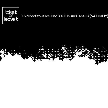
Aller
au
contenu
En direct tous les lundis à 18h sur Canal B (94.0MHz)