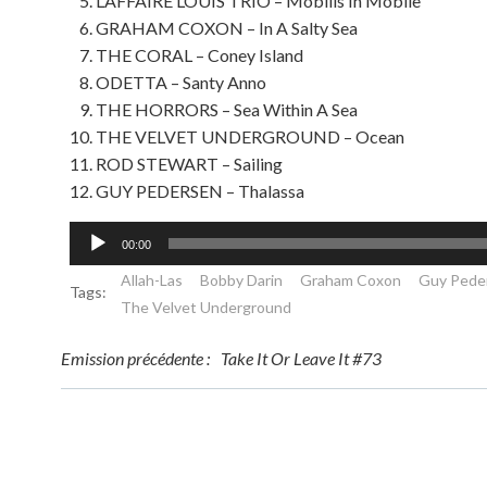
L’AFFAIRE LOUIS TRIO – Mobilis In Mobile
GRAHAM COXON – In A Salty Sea
THE CORAL – Coney Island
ODETTA – Santy Anno
THE HORRORS – Sea Within A Sea
THE VELVET UNDERGROUND – Ocean
ROD STEWART – Sailing
GUY PEDERSEN – Thalassa
Lecteur
00:00
audio
Allah-Las
Bobby Darin
Graham Coxon
Guy Pede
Tags:
The Velvet Underground
Post
Emission précédente :
Take It Or Leave It #73
navigation