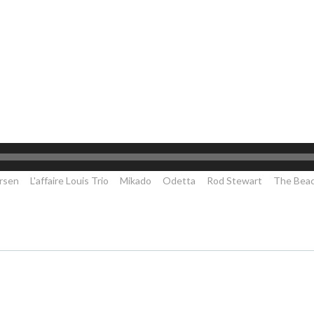
rsen
L'affaire Louis Trio
Mikado
Odetta
Rod Stewart
The Bea
Post
navigation