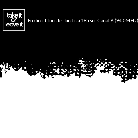
Aller
au
contenu
En direct tous les lundis à 18h sur Canal B (94.0MHz)