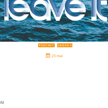
PODCAST
SAISON 3
21 mai
ch)