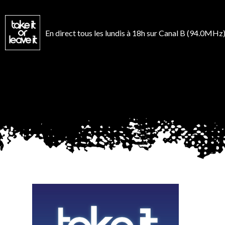
Aller
au
contenu
En direct tous les lundis à 18h sur Canal B (94.0MHz)