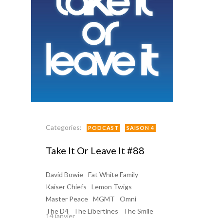
Categories:
PODCAST
SAISON 4
Take It Or Leave It #88
David Bowie
Fat White Family
Kaiser Chiefs
Lemon Twigs
Master Peace
MGMT
Omni
The D4
The Libertines
The Smile
14 janvier