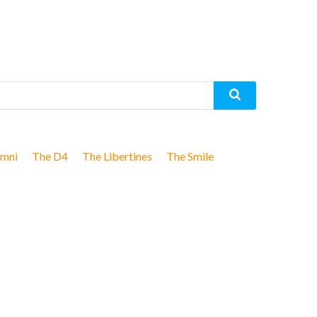
mni
The D4
The Libertines
The Smile