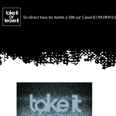
Aller
au
contenu
En direct tous les lundis à 18h sur Canal B (94.0MHz)