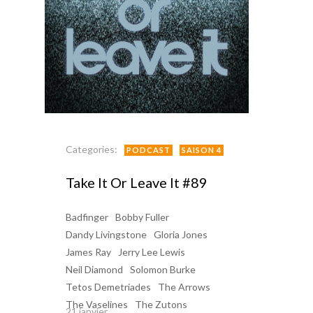
Categories:
PODCAST
SAISON 4
Take It Or Leave It #89
Badfinger
Bobby Fuller
Dandy Livingstone
Gloria Jones
James Ray
Jerry Lee Lewis
Neil Diamond
Solomon Burke
Tetos Demetriades
The Arrows
The Vaselines
The Zutons
21 janvier