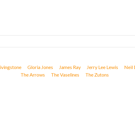
ivingstone
Gloria Jones
James Ray
Jerry Lee Lewis
Neil
The Arrows
The Vaselines
The Zutons