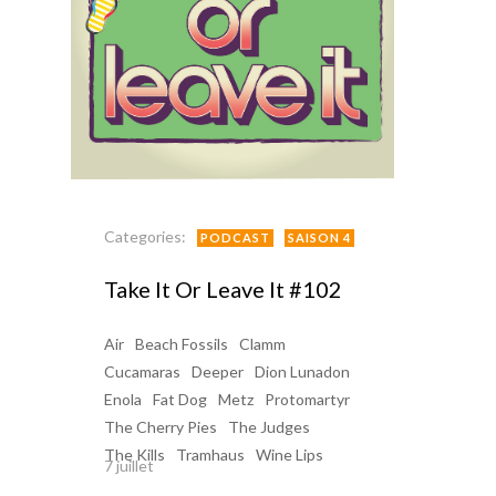
Categories:
PODCAST
SAISON 4
Take It Or Leave It #102
Air
Beach Fossils
Clamm
Cucamaras
Deeper
Dion Lunadon
Enola
Fat Dog
Metz
Protomartyr
The Cherry Pies
The Judges
The Kills
Tramhaus
Wine Lips
7 juillet