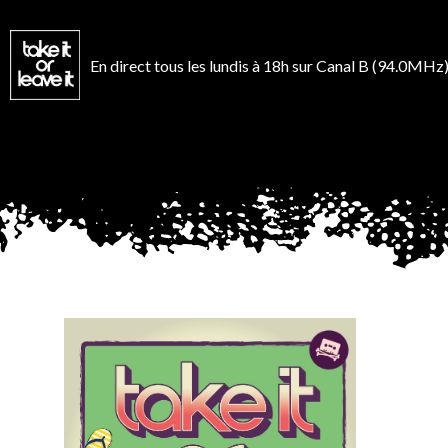
Aller
au
contenu
En direct tous les lundis à 18h sur Canal B (94.0MHz)