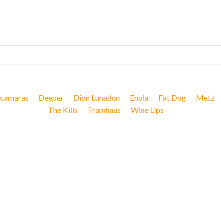
camaras
Deeper
Dion Lunadon
Enola
Fat Dog
Metz
The Kills
Tramhaus
Wine Lips