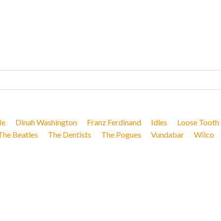
Me
Dinah Washington
Franz Ferdinand
Idles
Loose Tooth
The Beatles
The Dentists
The Pogues
Vundabar
Wilco