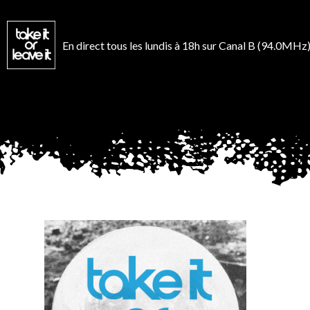
Aller
au
contenu
En direct tous les lundis à 18h sur Canal B (94.0MHz)