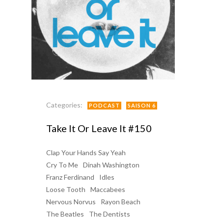
Categories:
PODCAST
SAISON 6
Take It Or Leave It #150
Clap Your Hands Say Yeah
Cry To Me
Dinah Washington
Franz Ferdinand
Idles
Loose Tooth
Maccabees
Nervous Norvus
Rayon Beach
The Beatles
The Dentists