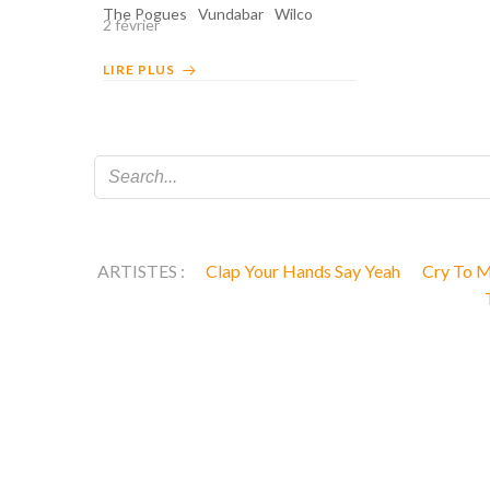
The Pogues
Vundabar
Wilco
2 février
LIRE PLUS
ARTISTES :
Clap Your Hands Say Yeah
Cry To 