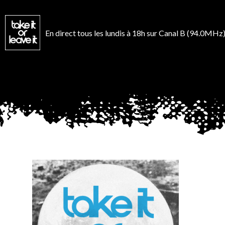
Aller
au
contenu
En direct tous les lundis à 18h sur Canal B (94.0MHz)