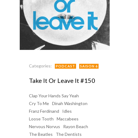
Categories:
PODCAST
SAISON 6
Take It Or Leave It #150
Clap Your Hands Say Yeah
Cry To Me
Dinah Washington
Franz Ferdinand
Idles
Loose Tooth
Maccabees
Nervous Norvus
Rayon Beach
The Beatles
The Dentists