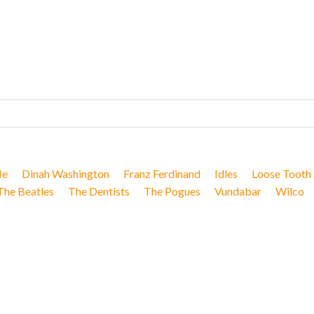
Me
Dinah Washington
Franz Ferdinand
Idles
Loose Tooth
The Beatles
The Dentists
The Pogues
Vundabar
Wilco