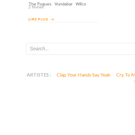
The Pogues
Vundabar
Wilco
2 février
LIRE PLUS
ARTISTES :
Clap Your Hands Say Yeah
Cry To 