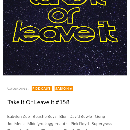
Categories:
PODCAST
SAISON 6
Take It Or Leave It #158
Babylon Zoo
Beastie Boys
Blur
David Bowie
Gong
Joe Meek
Midnight Juggernauts
Pink Floyd
Supergrass