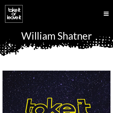
Aller
au
contenu
William Shatner