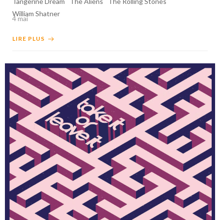
Tangerine Dream
The Aliens
The Rolling Stones
William Shatner
4 mai
LIRE PLUS