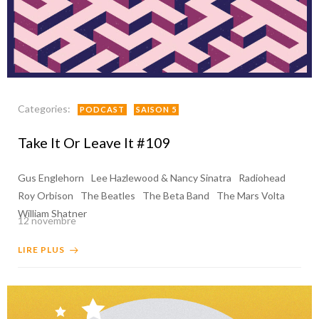
Categories:
PODCAST
SAISON 5
Take It Or Leave It #109
Gus Englehorn
Lee Hazlewood & Nancy Sinatra
Radiohead
Roy Orbison
The Beatles
The Beta Band
The Mars Volta
William Shatner
12 novembre
LIRE PLUS