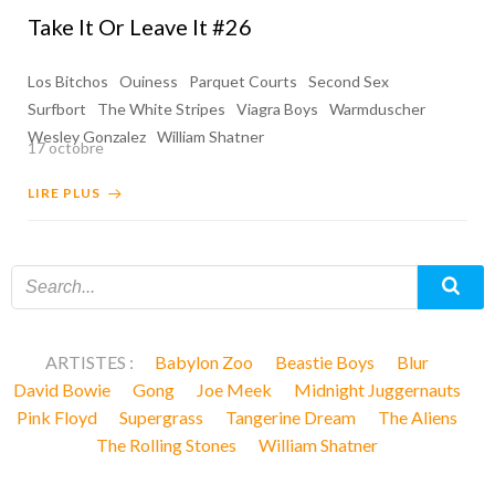
Take It Or Leave It #26
Los Bitchos
Ouiness
Parquet Courts
Second Sex
Surfbort
The White Stripes
Viagra Boys
Warmduscher
Wesley Gonzalez
William Shatner
17 octobre
LIRE PLUS
ARTISTES :
Babylon Zoo
Beastie Boys
Blur
David Bowie
Gong
Joe Meek
Midnight Juggernauts
Pink Floyd
Supergrass
Tangerine Dream
The Aliens
The Rolling Stones
William Shatner