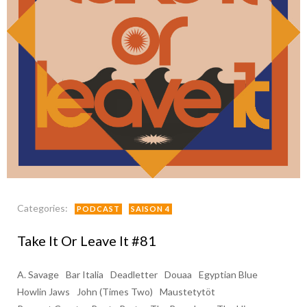
Categories:
PODCAST
SAISON 4
Take It Or Leave It #81
A. Savage
Bar Italia
Deadletter
Douaa
Egyptian Blue
Howlin Jaws
John (Times Two)
Maustetytöt