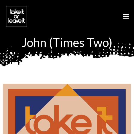
Aller
au
contenu
John (Times Two)