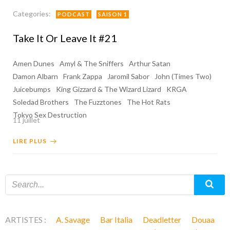
Categories:
PODCAST
SAISON 1
Take It Or Leave It #21
Amen Dunes
Amyl & The Sniffers
Arthur Satan
Damon Albarn
Frank Zappa
Jaromil Sabor
John (Times Two)
Juicebumps
King Gizzard & The Wizard Lizard
KRGA
Soledad Brothers
The Fuzztones
The Hot Rats
Tokyo Sex Destruction
11 juillet
LIRE PLUS
ARTISTES :
A. Savage
Bar Italia
Deadletter
Douaa