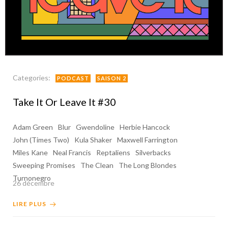
Categories:
PODCAST
SAISON 2
Take It Or Leave It #30
Adam Green
Blur
Gwendoline
Herbie Hancock
John (Times Two)
Kula Shaker
Maxwell Farrington
Miles Kane
Neal Francis
Reptaliens
Silverbacks
Sweeping Promises
The Clean
The Long Blondes
Turnonegro
26 décembre
LIRE PLUS