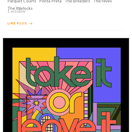
Parquet Courts
Ponta Preta
The Breeders
The Hives
The Warlocks
1 octobre
LIRE PLUS